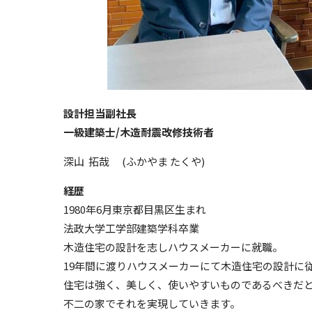
設計担当副社長
一級建築士/木造耐震改修技術者
深山 拓哉 (ふかやま たくや)
経歴
1980
年
6
月東京都目黒区生まれ
法政大学工学部建築学科卒業
木造住宅の設計を志しハウスメーカーに就職。
19
年間に渡りハウスメーカーにて木造住宅の設計に
住宅は強く、美しく、使いやすいものであるべきだ
不二の家でそれを実現していきます。