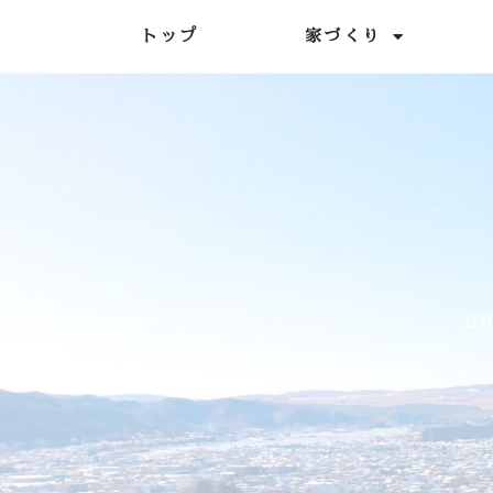
内
トップ
家づくり
容
を
ス
キ
ッ
プ
会